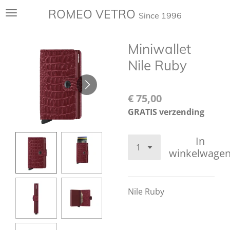
Ga
ROMEO VETRO
Since 1996
direct
naar
Miniwallet
de
hoofdinhoud
Nile Ruby
€ 75,00
GRATIS verzending
In
winkelwage
Nile Ruby