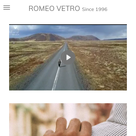
Ga
ROMEO VETRO
Since 1996
direct
naar
de
hoofdinhoud
P
l
a
y