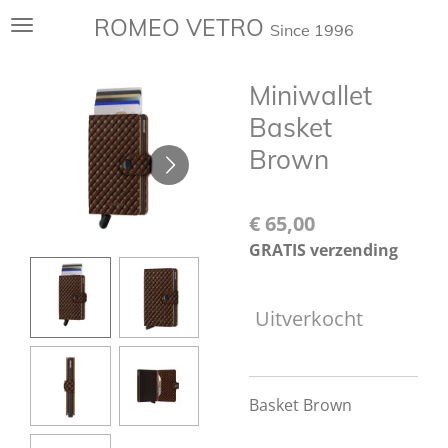
Ga
ROMEO VETRO
Since 1996
direct
naar
Miniwallet
de
hoofdinhoud
Basket
Brown
€ 65,00
GRATIS verzending
Uitverkocht
Basket Brown