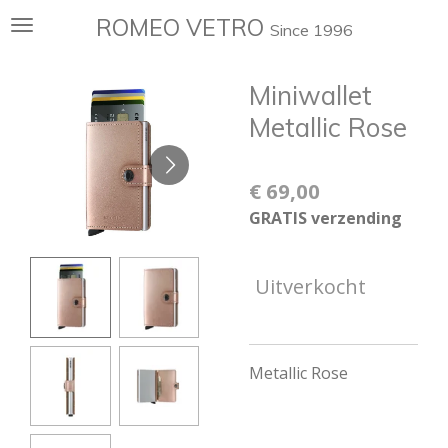
Ga
ROMEO VETRO
Since 1996
direct
naar
Miniwallet
de
hoofdinhoud
Metallic Rose
€ 69,00
GRATIS verzending
Uitverkocht
Metallic Rose