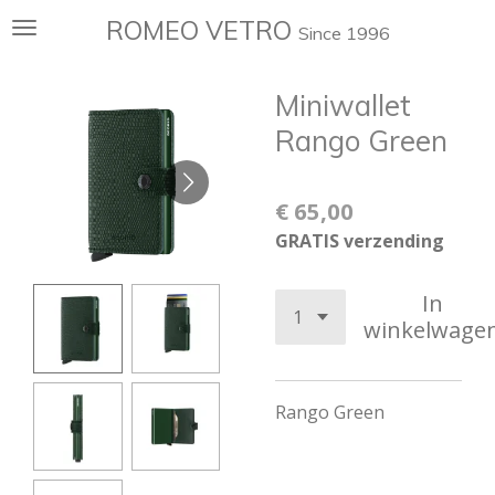
Ga
ROMEO VETRO
Since 1996
direct
naar
Miniwallet
de
hoofdinhoud
Rango Green
€ 65,00
GRATIS verzending
In
winkelwage
Rango Green