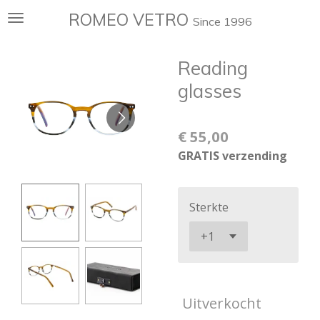
Ga
ROMEO VETRO
Since 1996
direct
naar
Reading
de
hoofdinhoud
glasses
€ 55,00
GRATIS verzending
Sterkte
Uitverkocht