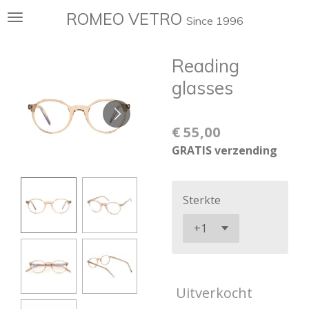
Ga
ROMEO VETRO
Since 1996
direct
naar
Reading
de
hoofdinhoud
glasses
€ 55,00
GRATIS verzending
Sterkte
Uitverkocht