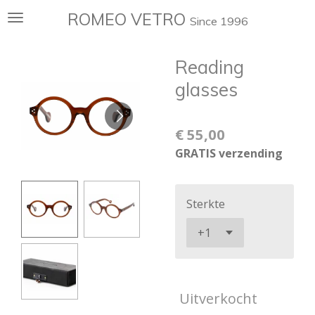
Ga
ROMEO VETRO
Since 1996
direct
naar
Reading
de
hoofdinhoud
glasses
€ 55,00
GRATIS verzending
Sterkte
Uitverkocht