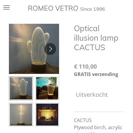
Ga
ROMEO VETRO
Since 1996
direct
naar
Optical
de
hoofdinhoud
illusion lamp
CACTUS
€ 110,00
GRATIS verzending
Uitverkocht
CACTUS
Plywood birch, acrylic