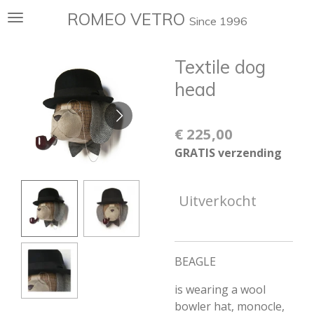
Ga
ROMEO VETRO
Since 1996
direct
naar
Textile dog
de
hoofdinhoud
head
€ 225,00
GRATIS verzending
Uitverkocht
BEAGLE
is wearing a wool
bowler hat, monocle,